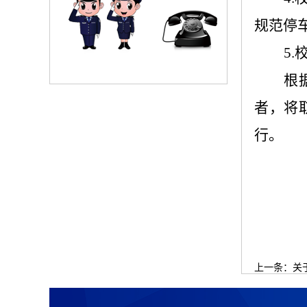
规范停
5
根
者，将
行。
上一条：
关