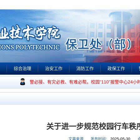
综合治理
治安工作
消防工作
政保工作
视频点播
作宗旨是：有警必接、有灾必救、有难必帮。校园“110”报警中心24小
关于进一步规范校园行车秩
文章来源
发布时间：
2025-05-30