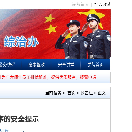
设为首页 |
加入收藏
警务快递
隐患整改
安全讲堂
学院首页
时为广大师生员工排忧解难，提供优质服务，报警电话：85541110。
当前位置
>
首页
>
公告栏
> 正文
序的安全提示
点击数:
5