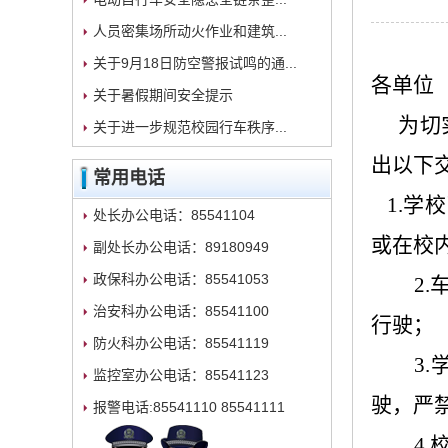
人员密集场所动火作业和建筑...
关于9月18日防空警报试鸣的通...
各单位
关于暑假期间安全提示
为切实
关于进一步规范校园行车秩序...
出以下
常用电话
1.
处长办公电话：85541104
或在校
副处长办公电话：89180949
政保科办公电话：85541053
2
治安科办公电话：85541100
行驶；
防火科办公电话：85541119
3
监控室办公电话：85541123
驶，严
报警电话:85541110 85541111
4