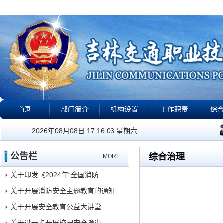
部门简介
机构设置
工作职责
综
首页
公告栏
政策法规
下载专区
校园警钟
视
我们的工作宗旨是：有
2026年08月08日 17:16:04 星期六
公告栏
综合治理
MORE+
关于印发《2024年“全国消防...
关于开展消防安全主题教育的通知
关于开展安全教育公益大讲堂...
关于进一步开展校园安全隐患...