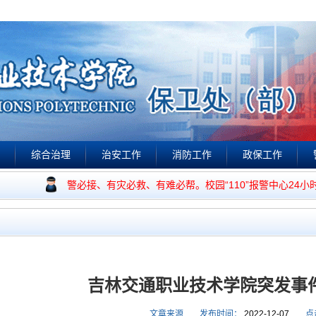
综合治理
治安工作
消防工作
政保工作
视频点播
作宗旨是：有警必接、有灾必救、有难必帮。校园“110”报警中心24小
吉林交通职业技术学院突发事
文章来源
发布时间：
2022-12-07
点