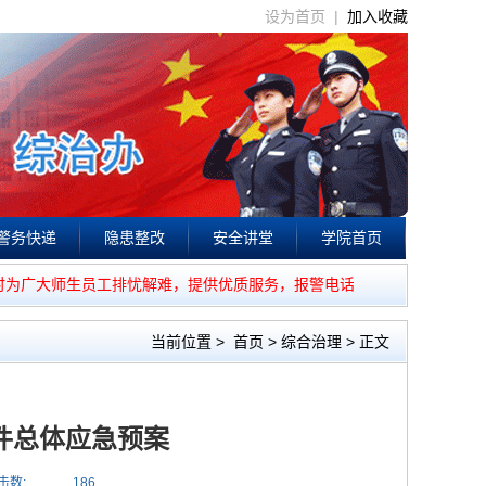
设为首页 |
加入收藏
警务快递
隐患整改
安全讲堂
学院首页
时为广大师生员工排忧解难，提供优质服务，报警电话：85541110。
当前位置
>
首页
>
综合治理
> 正文
件总体应急预案
击数:
186