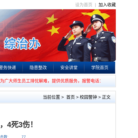
设为首页 |
加入收藏
警务快递
隐患整改
安全讲堂
学院首页
为广大师生员工排忧解难，提供优质服务，报警电话：85541110。 
当前位置
>
首页
>
校园警钟
> 正文
，4死3伤！
击数:
77