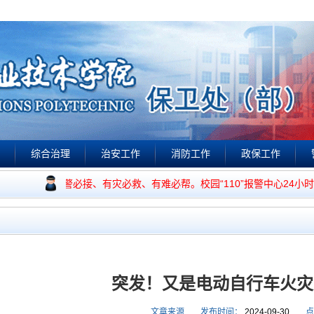
综合治理
治安工作
消防工作
政保工作
视频点播
宗旨是：有警必接、有灾必救、有难必帮。校园“110”报警中心24小时
突发！又是电动自行车火灾
文章来源
发布时间：
2024-09-30
点