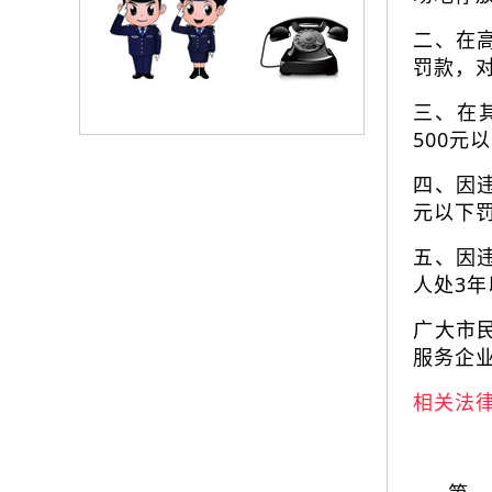
二、在高
罚款，对
三、在
500元
四、因违
元以下罚
五、因
人处3
广大市
服务企
相关法