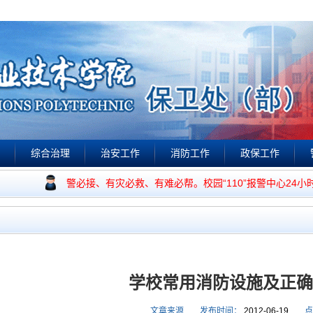
综合治理
治安工作
消防工作
政保工作
视频点播
作宗旨是：有警必接、有灾必救、有难必帮。校园“110”报警中心24小
学校常用消防设施及正确
文章来源
发布时间：
2012-06-19
点